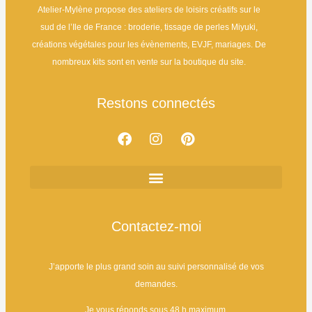
Atelier-Mylène propose des ateliers de loisirs créatifs sur le
sud de l’Ile de France : broderie, tissage de perles Miyuki,
créations végétales pour les évènements, EVJF, mariages. De
nombreux kits sont en vente sur la boutique du site.
Restons connectés
Boutique de Kits Créatifs : Broderie & Tissage de Perles
Contactez-moi
J’apporte le plus grand soin au suivi personnalisé de vos
demandes.
Je vous réponds sous 48 h maximum.