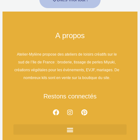
A propos
Atelier-Mylène propose des ateliers de loisirs créatifs sur le
sud de l’Ile de France : broderie, tissage de perles Miyuki,
créations végétales pour les évènements, EVJF, mariages. De
nombreux kits sont en vente sur la boutique du site.
Restons connectés
Boutique de Kits Créatifs : Broderie & Tissage de Perles