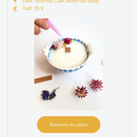
Lieu : Roslinà Café, Moret-sur-loing
Tarif: 35 €
Réserver ma place